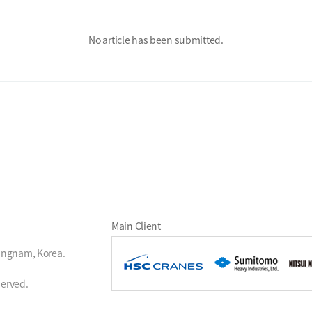
No article has been submitted.
Main Client
ungnam, Korea.
served.