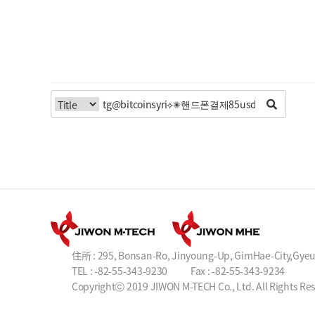
住所 : 295, Bonsan-Ro, Jinyoung-Up, GimHae-City,Gye
TEL : -82-55-343-9230
Fax : -82-55-343-9234
Copyrightⓒ 2019 JIWON M-TECH Co., Ltd. All Rights Re