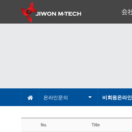
会
代表理
企
会
組
事
온라인문의
비회원온라인
No.
Title