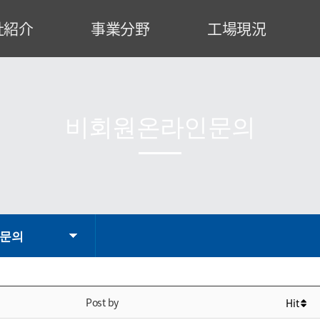
社紹介
事業分野
工場現況
事のご挨拶
特殊建設装備
工場案内
業理念
発電設備
設備状況
社沿革
運搬荷役設備
製作工程
비회원온라인문의
織図
産業設備
認証書
業領域
エンジニアリング
CI
略図
문의
Post by
Hit