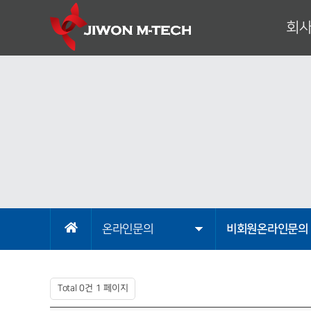
회
대표이
기
회
조
사
오시
온라인문의
비회원온라인문의
Total 0건
1 페이지