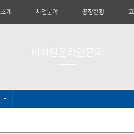
사소개
사업분야
공장현황
고
사 인사말
특수건설장비
공장안내
업이념
발전설비
설비현황
사연혁
운반하역설비
제작공정
비회원온라인문의
직도
산업설비
인증서
업영역
엔지니어링
CI
는 길