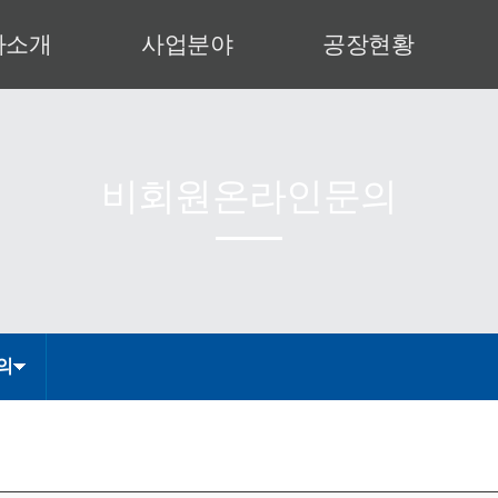
사소개
사업분야
공장현황
사 인사말
특수건설장비
공장안내
업이념
발전설비
설비현황
사연혁
운반하역설비
제작공정
비회원온라인문의
직도
산업설비
인증서
업영역
엔지니어링
CI
는 길
의