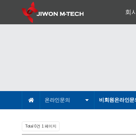
회
대표이
기
회
조
사
오시
온라인문의
비회원온라인문
Total 0건
1 페이지