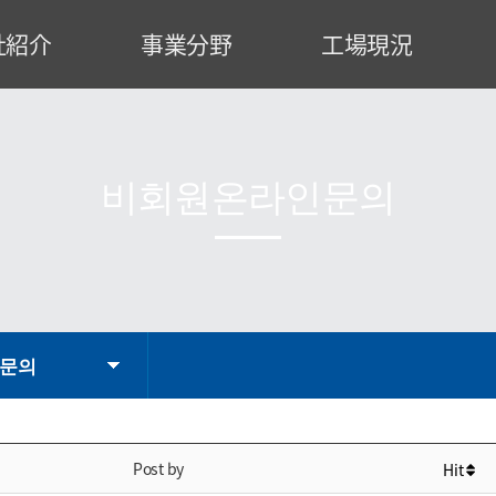
社紹介
事業分野
工場現況
事のご挨拶
特殊建設装備
工場案内
業理念
発電設備
設備状況
社沿革
運搬荷役設備
製作工程
비회원온라인문의
織図
産業設備
認証書
業領域
エンジニアリング
CI
略図
문의
Post by
Hit