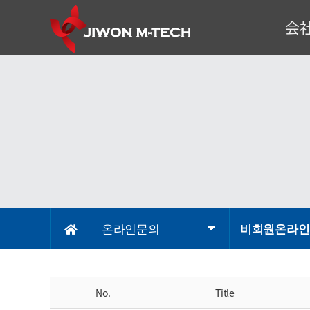
会
代表理
企
会
組
事
온라인문의
비회원온라인
No.
Title