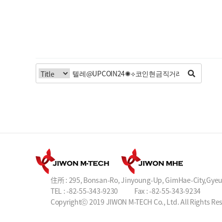
住所 : 295, Bonsan-Ro, Jinyoung-Up, GimHae-City,Gye
TEL : -82-55-343-9230
Fax : -82-55-343-9234
Copyrightⓒ 2019 JIWON M-TECH Co., Ltd. All Rights Re