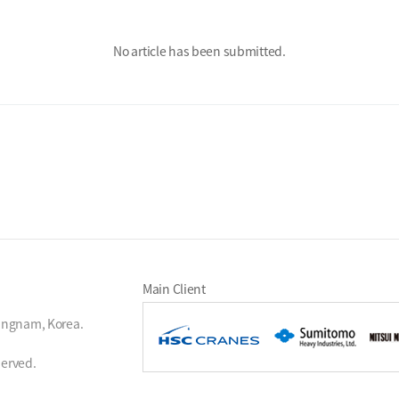
No article has been submitted.
Main Client
ungnam, Korea.
served.