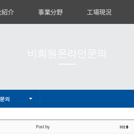
社紹介
事業分野
工場現況
事のご挨拶
特殊建設装備
工場案内
業理念
発電設備
設備状況
社沿革
運搬荷役設備
製作工程
비회원온라인문의
織図
産業設備
認証書
業領域
エンジニアリング
CI
略図
문의
Post by
Hit