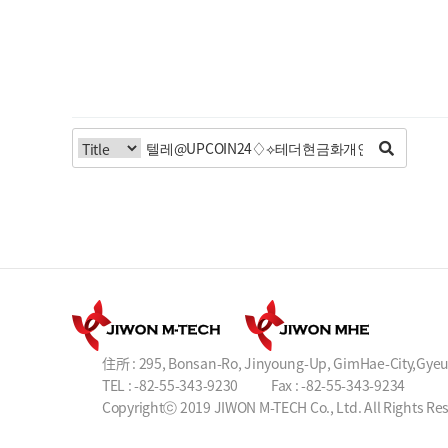
住所 : 295, Bonsan-Ro, Jinyoung-Up, GimHae-City,Gye
TEL : -82-55-343-9230
Fax : -82-55-343-9234
Copyrightⓒ 2019 JIWON M-TECH Co., Ltd. All Rights Re