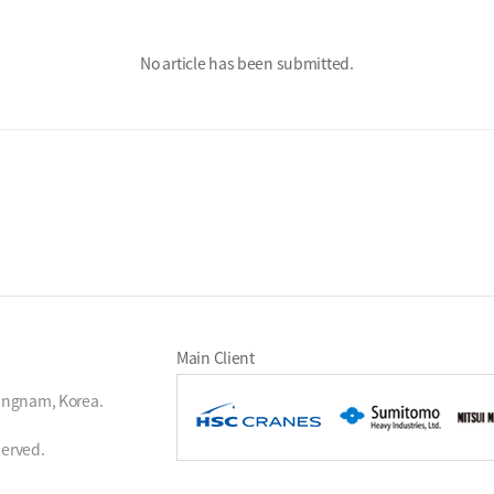
No article has been submitted.
Main Client
ungnam, Korea.
served.