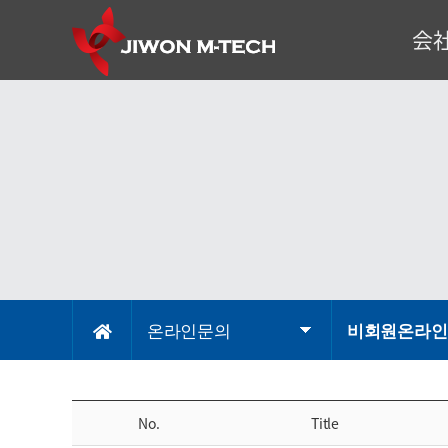
会
代表理
企
会
組
事
온라인문의
비회원온라인
No.
Title