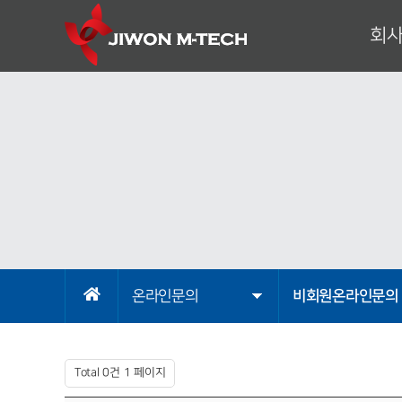
회
대표이
기
회
조
사
오시
온라인문의
비회원온라인문의
Total 0건
1 페이지