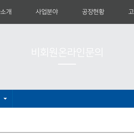
사소개
사업분야
공장현황
고
사 인사말
특수건설장비
공장안내
업이념
발전설비
설비현황
사연혁
운반하역설비
제작공정
비회원온라인문의
직도
산업설비
인증서
업영역
엔지니어링
CI
는 길