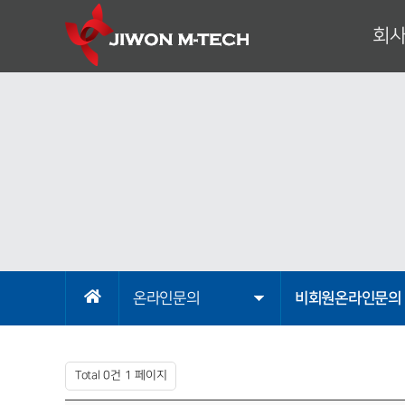
회
대표이
기
회
조
사
오시
온라인문의
비회원온라인문의
Total 0건
1 페이지