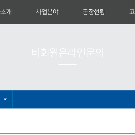
사소개
사업분야
공장현황
고
사 인사말
특수건설장비
공장안내
업이념
발전설비
설비현황
사연혁
운반하역설비
제작공정
비회원온라인문의
직도
산업설비
인증서
업영역
엔지니어링
CI
는 길