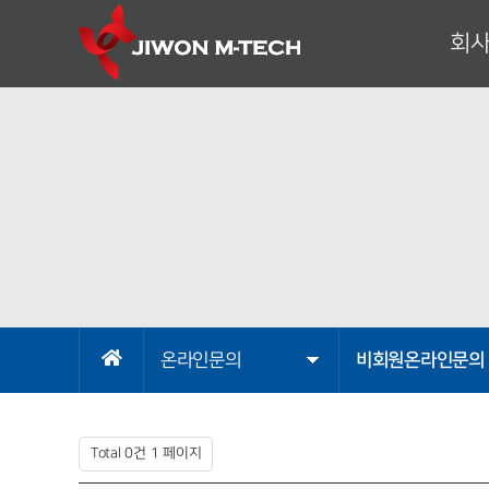
회
대표이
기
회
조
사
오시
온라인문의
비회원온라인문의
Total 0건
1 페이지