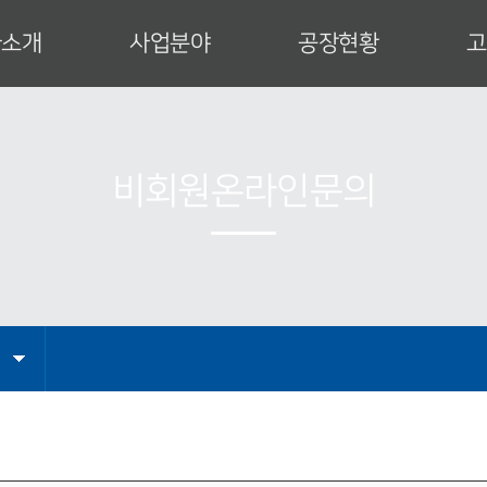
사소개
사업분야
공장현황
고
사 인사말
특수건설장비
공장안내
업이념
발전설비
설비현황
사연혁
운반하역설비
제작공정
비회원온라인문의
직도
산업설비
인증서
업영역
엔지니어링
CI
는 길