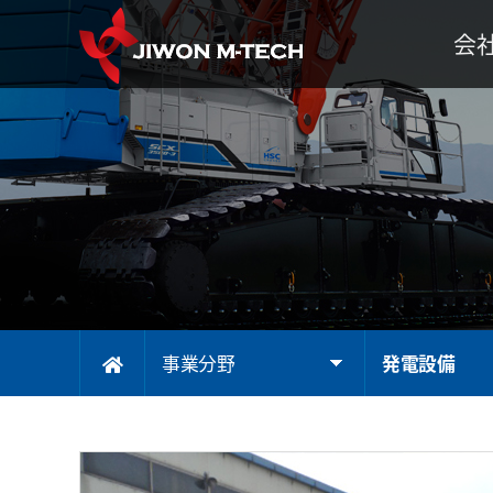
会
代表理
企
会
組
事
事業分野
発電設備