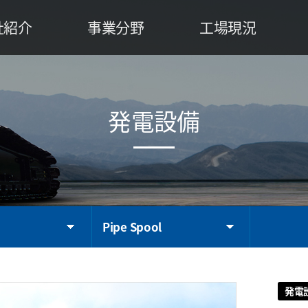
社紹介
事業分野
工場現況
事のご挨拶
特殊建設装備
工場案内
業理念
発電設備
設備状況
社沿革
運搬荷役設備
製作工程
発電設備
織図
産業設備
認証書
業領域
エンジニアリング
CI
略図
Pipe Spool
発電